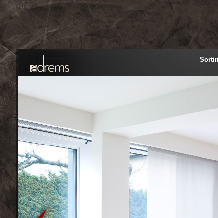
Adrems Rolety Markýzy
Sorti
Praha