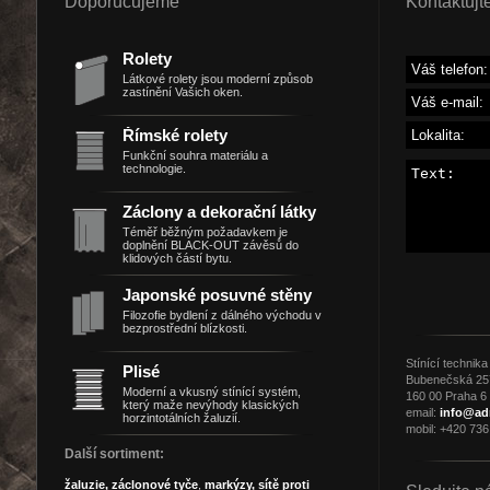
Doporučujeme
Kontaktujt
Rolety
Látkové rolety jsou moderní způsob
zastínění Vašich oken.
Římské rolety
Funkční souhra materiálu a
technologie.
Záclony a dekorační látky
Téměř běžným požadavkem je
doplnění BLACK-OUT závěsů do
klidových částí bytu.
Japonské posuvné stěny
Filozofie bydlení z dálného východu v
bezprostřední blízkosti.
Stínící technik
Plisé
Bubenečská 25
Moderní a vkusný stínící systém,
160 00 Praha 6 
který maže nevýhody klasických
email:
info@ad
horzintotálních žaluzií.
mobil: +420 736
Další sortiment:
žaluzie,
záclonové tyče
,
markýzy,
sítě proti