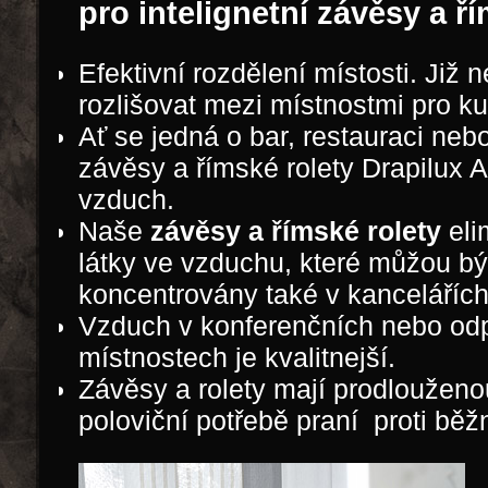
pro intelignetní závěsy a ř
Efektivní rozdělení místosti. Již 
rozlišovat mezi místnostmi pro k
Ať se jedná o bar, restauraci neb
závěsy a římské rolety Drapilux Ai
vzduch.
Naše
závěsy a římské rolety
eli
látky ve vzduchu, které můžou bý
koncentrovány také v kancelářích
Vzduch v konferenčních nebo od
místnostech je kvalitnejší.
Závěsy a rolety mají prodlouženo
poloviční potřebě praní proti běžn