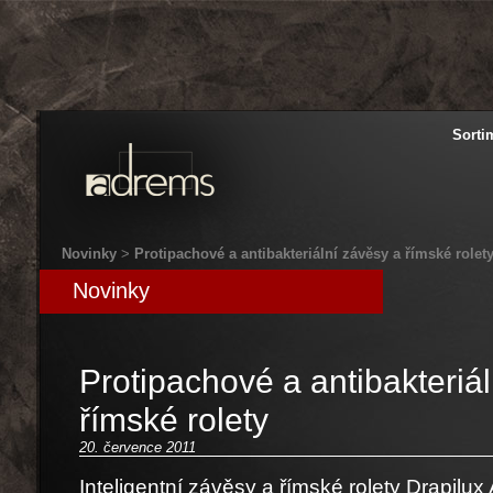
Adrems
Sorti
Rolety
Markýzy
Praha
Novinky
>
Protipachové a antibakteriální závěsy a římské rolet
Novinky
Protipachové a antibakteriá
římské rolety
20. července 2011
Inteligentní závěsy a římské rolety Drapilux 