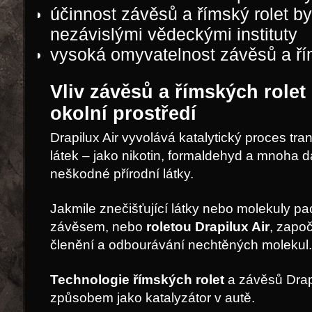
účinnost závěsů a římský rolet b
nezávislými vědeckými instituty
vysoká omyvatelnost závěsů a ří
Vliv závěsů a římských rolet
okolní prostředí
Drapilux Air vyvolává katalytický proces tra
látek – jako nikotin, formaldehyd a mnoha 
neškodné přírodní látky.
Jakmile znečišťující látky nebo molekuly pa
závěsem, nebo
roletou Drapilux Air
, zapo
členění a odbourávání nechtěných molekul.
Technologie římských rolet
a závěsů Drapi
způsobem jako katalyzátor v autě.