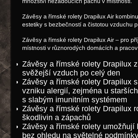
množštví nežádoucích pachů v místnosti.
Závěsy a římské rolety Drapilux Air kombinu
estetiky s bezbečností a čistotou vzduchu p
Závěsy a římské rolety Drapilux Air – pro p
místnosti v různorodých domácích a pracovn
Závěsy a římské rolety Drapilux z
svěžejší vzduch po celý den
Závěsy a římské rolety Drapilux s
vzniku alergií, zejména u starších
s slabým imunitním systémem
Závěsy a římské rolety Drapilux r
škodlivin a zápachů
Závěsy a římské rolety umožňují k
bez ohledu na světelné podmínk