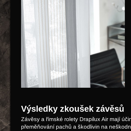
Výsledky zkoušek závěsů
Závěsy a římské rolety Drapilux Air mají úči
přeměňování pachů a škodlivin na neškodn