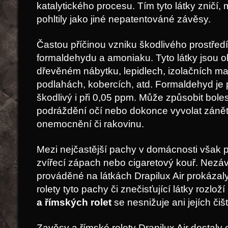
katalytického procesu. Tím tyto látky zničí,
pohltily jako jiné nepatentováné závěsy.
Častou příčinou vzniku škodlivého prostředí
formaldehydu a amoniaku. Tyto látky jsou 
dřevěném nábytku, lepidlech, izolačních ma
podlahách, kobercích, atd. Formaldehyd je
škodlivý i při 0,05 ppm. Může způsobit bolest
podráždění očí nebo dokonce vyvolat zánět s
onemocnění či rakovinu.
Mezi nejčastější pachy v domácnosti však p
zvířecí zápach nebo cigaretový kouř. Nezáv
prováděné na látkách Drapilux Air prokázal
rolety tyto pachy či znečisťující látky rozlož
a římských rolet
se nesnižuje ani jejích čiš
Zavěsy a římské rolety Drapilux Air dostaly 