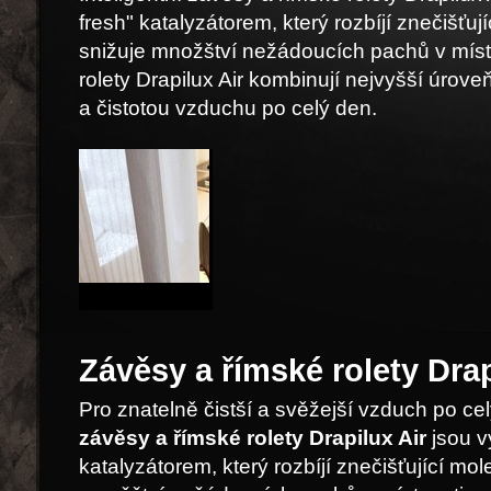
fresh" katalyzátorem, který rozbíjí znečišťují
snižuje množštví nežádoucích pachů v míst
rolety Drapilux Air kombinují nejvyšší úrove
a čistotou vzduchu po celý den.
Závěsy a římské rolety Drap
Pro znatelně čistší a svěžejší vzduch po cel
závěsy a římské rolety Drapilux Air
jsou v
katalyzátorem, který rozbíjí znečišťující mol