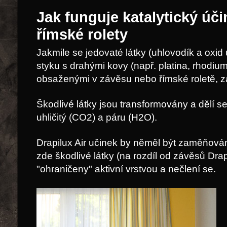
Jak funguje katalytický úč
římské rolety
Jakmile se jedovaté látky (uhlovodík a oxid
styku s drahými kovy (např. platina, rhodium
obsaženými v závěsu nebo římské roletě, z
Škodlivé látky jsou transformovány a dělí 
uhličitý (CO2) a páru (H2O).
Drapilux Air učinek by něměl být zaměňován
zde škodlivé látky (na rozdíl od závěsů Drap
"ohraničeny" aktivní vrstvou a nečlení se.