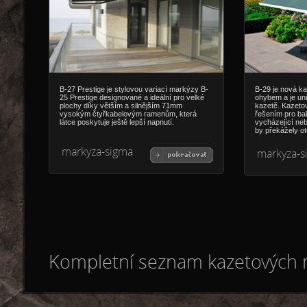
B-27 Prestige je stylovou variací markýzy B-
B-29 je nová k
25 Prestige designované a ideální pro velké
ohybem a je uni
plochy díky větším a silnějším 71mm
kazetě. Kazeto
vysokým čtyřkabelovým ramenům, která
řešením pro bal
látce poskytuje ještě lepší napnutí.
vycházející ne
by překážely ot
markyza-sigma
markyza-s
Kompletní seznam kazetových 