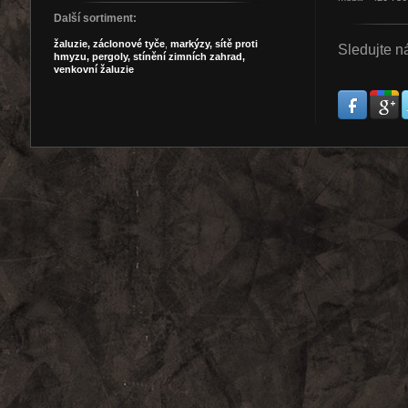
Další sortiment:
žaluzie,
záclonové tyče
,
markýzy,
sítě proti
Sledujte n
hmyzu,
pergoly,
stínění zimních zahrad,
venkovní žaluzie