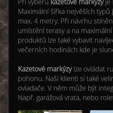
Při výběru
kazetové markýzy
je 
Maximální šířka nejvěších typů 
max. 4 metry. Při návrhu stíněn
umístění terasy a na maximální
produktů lze také vybavit navíj
večerních hodinách kde je slun
Kazetové markýzy
lze ovládat r
pohonu. Naši klienti si také vel
ovladače. V něm může být integr
Např. garážová vrata, nebo rol