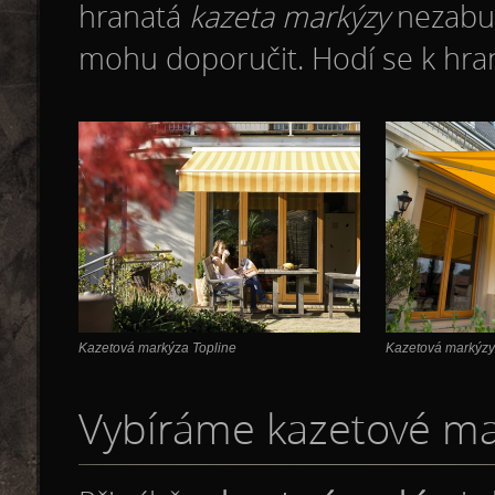
hranatá
kazeta markýzy
nezabudo
mohu doporučit. Hodí se k hra
Kazetová markýza Topline
Kazetová markýzy
Vybíráme kazetové ma