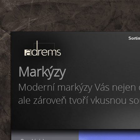
Adrems
Sorti
Rolety
Markýzy
Markýzy
Praha
Moderní markýzy Vás nejen 
ale zároveň tvoří vkusnou s