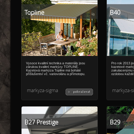
Topline
B40
Vysoce kvalitní technika a materiály jsou
Pro rok 2013 j
zárukou kvalitní markýzy TOPLINE.
kazetové marký
Kazetová markýza Topline má boháté
zakulacenýmu 
příšlušentví vč. variovolánu a přímotopu.
ozdobou každé 
markyza-sigma
markyza-s
B27 Prestige
B29