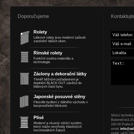
Doporučujeme
Kontaktujt
Rolety
Látkové rolety jsou moderní způsob
zastínění Vašich oken.
Římské rolety
Funkční souhra materiálu a
technologie.
Záclony a dekorační látky
Téměř běžným požadavkem je
doplnění BLACK-OUT závěsů do
klidových částí bytu.
Japonské posuvné stěny
Filozofie bydlení z dálného východu v
bezprostřední blízkosti.
Stínící technik
Plisé
Bubenečská 25
Moderní a vkusný stínící systém,
160 00 Praha 6 
který maže nevýhody klasických
email:
info@ad
horzintotálních žaluzií.
mobil: +420 736