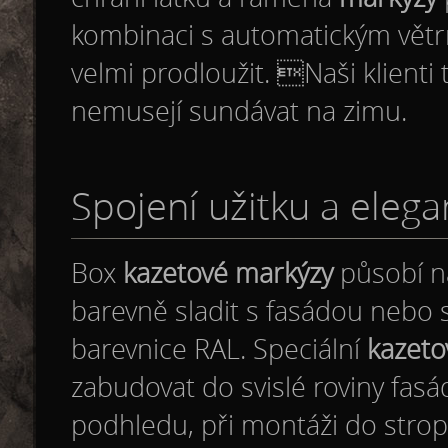
kombinaci s automatickým větr
velmi prodloužit. Naši klienti 
nemusejí sundávat na zimu.
Spojení užitku a eleg
Box
kazetové markýzy
působí na
barevně sladit s fasádou nebo 
barevnice RAL. Speciální
kazeto
zabudovat do svislé roviny fas
podhledu, při montáži do strop