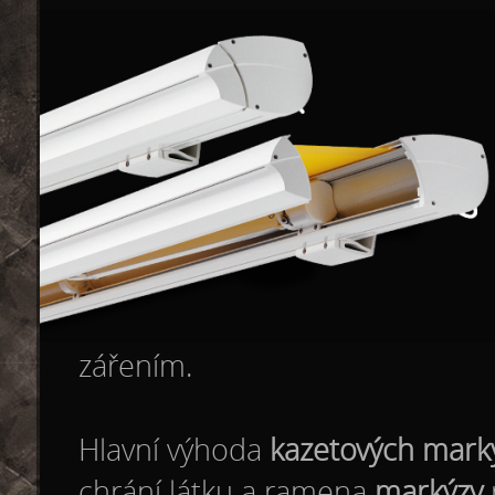
zářením.
Hlavní výhoda
kazetových mark
chrání látku a ramena
markýzy